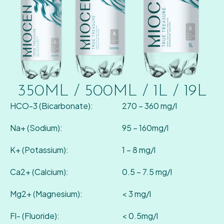
350ML / 500ML / 1L / 19L
HCO-3 (Bicarbonate):
270 – 360 mg/l
Na+ (Sodium):
95 – 160mg/l
K+ (Potassium):
1 – 8 mg/l
Ca2+ (Calcium):
0.5 – 7.5 mg/l
Mg2+ (Magnesium):
< 3 mg/l
Fl- (Fluoride):
< 0.5mg/l