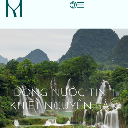
DÒNG NƯỚC TINH
KHIẾT NGUYÊN BẢN