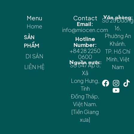
Menu
Contact
Văn phòng:
Số 25 Đường
Email:
Home
16,
info@miocen.com
Phường An
SẢN
Hotline
Khánh,
Number:
PHẨM
+84 28 2250
TP. Hồ Chí
DI SẢN
0600
Minh, Việt
Nguồn nước:
Số 547 Ấp 5,
LIÊN HỆ
Nam
Xã
Long Hưng,
Tỉnh
Đồng Tháp,
Việt Nam.
[Tiền Giang
xưa]