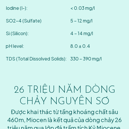
Iodine (I-):
< 0.03 mg/l
SO2-4 (Sulfate)
5 – 12 mg/l
Si (Silicon):
4 – 14 mg/l
pH level:
8.0 ± 0.4
TDS (Total Dissolved Solids):
330 – 390 mg/l
26 TRIỆU NĂM
DÒNG
CHẢY NGUYÊN SƠ
Được khai thác từ tầng khoáng chất sâu
460m, Miocen là kết quả của dòng chảy 26
triệu năm qua lớp đá trầm tích Kỷ Miocene.